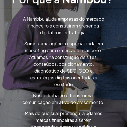
A
Nambbu
ajuda empresas do mercado
financeiro a construírem presença
digital com estratégia.
Somos uma agência especializada em
marketing para o mercado financeiro.
Atuamos na construção de sites,
conteúdos, posicionamento,
diagnóstico de SEO, GEO e
estratégias digitais orientadas a
resultado.
Nosso trabalho é transformar
comunicação em ativo de crescimento.
Mais do que criar presença, ajudamos
marcas financeiras a serem
encontradas, compreendidas e